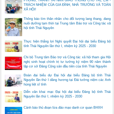
PHÒNG, TRÁNH TAI NẠN GIAO THÔNG CHO TRẺ EM -
TRÁCH NHIỆM CỦA GIA ĐÌNH, NHÀ TRƯỜNG VÀ TOÀN
XÃ HỘI!
Thông báo tìm thân nhân cho đối tượng lang thang, đang
nuôi dưỡng tạm thời tại Trung tâm Bảo trợ và Công tác xã
hội tỉnh Thái Nguyên
Thực hiện thắng lợi Nghị quyết Đại hội đại biểu Đảng bộ
tỉnh Thái Nguyên lần thứ I, nhiệm kỳ 2025 - 2030
Chi bộ Trung tâm Bảo trợ và Công tác xã hội tham gia Hội
nghị sinh hoạt chính trị tư tưởng kỷ niệm 90 năm thành
lập cơ sở Đảng Cộng sản đầu tiên của tỉnh Thái Nguyên
Đoàn đại biểu dự Đại hội đại biểu Đảng bộ tỉnh Thái
Nguyên lần thứ I dâng hương tại Đài tưởng niệm các Anh
hùng liệt sĩ tỉnh
Diễn văn khai mạc Đại hội đại biểu Đảng bộ tỉnh Thái
Nguyên lần thứ I, nhiệm kỳ 2025 - 2030
Cảnh báo thủ đoạn lừa đảo mạo danh cơ quan BHXH