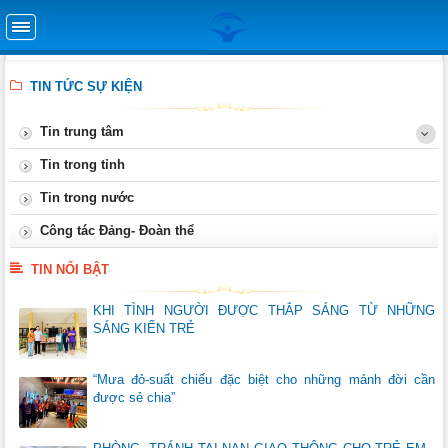
TIN TỨC SỰ KIỆN
Tin trung tâm
Tin trong tỉnh
Tin trong nước
Công tác Đảng- Đoàn thể
TIN NỔI BẬT
KHI TÌNH NGƯỜI ĐƯỢC THẮP SÁNG TỪ NHỮNG
SÁNG KIẾN TRẺ
“Mưa đỏ-suất chiếu đặc biệt cho những mảnh đời cần
được sẻ chia”