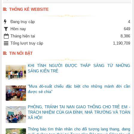
THỐNG KÊ WEBSITE
Đang truy cập
4
Hôm nay
649
Tháng hiện tại
8,386
Tổng lượt truy cập
1,190,709
TIN NỔI BẬT
KHI TÌNH NGƯỜI ĐƯỢC THẮP SÁNG TỪ NHỮNG
SÁNG KIẾN TRẺ
“Mưa đỏ-suất chiếu đặc biệt cho những mảnh đời cần
được sẻ chia”
PHÒNG, TRÁNH TAI NẠN GIAO THÔNG CHO TRẺ EM -
TRÁCH NHIỆM CỦA GIA ĐÌNH, NHÀ TRƯỜNG VÀ TOÀN
XÃ HỘI!
Thông báo tìm thân nhân cho đối tượng lang thang, đang