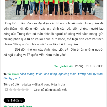
Đồng thời, Lãnh đạo và đại diện các Phòng chuyên môn Trung tâm đã
đến thăm hỏi, động viên các gia đình cán bộ, viên chức, người lao
động của Trung tâm có thân nhân là người có công với cách mạng, gửi
những phần quà tri ân và lời chúc sức khỏe, thể hiện tình cảm và trách
nhiệm “Uống nước nhớ nguồn” của tập thể Trung tâm.
Đời đời nhớ ơn các Anh hùng Liệt sỹ - Xin tri ân những người
đã ngã xuống vì Tổ quốc Việt Nam thân yêu!
Phòng . CTXH&PTCĐ
Tác giả bài viết:
cách mạng
,
tri ân
,
anh hùng
,
nghiêng mình
,
tưởng nhớ
,
hy sinh
,
Từ khóa:
độc lập
,
tự do
Tổng số điểm của bài viết là: 0 trong 0 đánh giá
Click để đánh giá bài viết