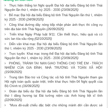
Những tin mới hơn
Thực hiện thắng lợi Nghị quyết Đại hội đại biểu Đảng bộ tỉnh Thái
Nguyên lần thứ I, nhiệm kỳ 2025 - 2030
(23/09/2025)
Bế mạc Đại hội đại biểu Đảng bộ tỉnh Thái Nguyên lần thứ I, nhiệm
kỳ 2025 - 2030
(24/09/2025)
Công khai đường dây nóng tiếp nhận phản ánh thực thi công vụ
trên địa bàn tỉnh Thái Nguyên
(26/09/2025)
Triển khai Ngày Pháp luật 9/11: Cần thiết thực, hiệu quả và có
sức lan tỏa sâu rộng
(02/10/2025)
Diễn văn khai mạc Đại hội đại biểu Đảng bộ tỉnh Thái Nguyên lần
thứ I, nhiệm kỳ 2025 - 2030
(23/09/2025)
Trực tuyến: Khai mạc trọng thể Đại hội đại biểu Đảng bộ tỉnh Thái
Nguyên lần thứ I, nhiệm kỳ 2025 - 2030
(23/09/2025)
PHÒNG, TRÁNH TAI NẠN GIAO THÔNG CHO TRẺ EM - TRÁCH
NHIỆM CỦA GIA ĐÌNH, NHÀ TRƯỜNG VÀ TOÀN XÃ HỘI!
(15/09/2025)
Trung tâm Bảo trợ và Công tác xã hội tỉnh Thái Nguyên tham gia
Hội nghị toàn quốc quán triệt, triển khai thực hiện 04 Nghị quyết của
Bộ Chính trị
(16/09/2025)
Đoàn đại biểu dự Đại hội đại biểu Đảng bộ tỉnh Thái Nguyên lần
thứ I dâng hương tại Đài tưởng niệm các Anh hùng liệt sĩ tỉnh
(22/09/2025)
“Mưa đỏ-suất chiếu đặc biệt cho những mảnh đời cần được sẻ