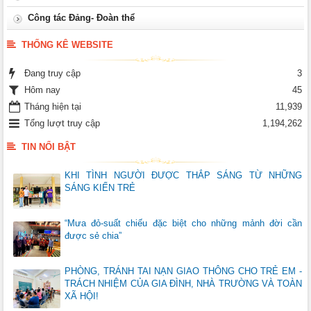
Công tác Đảng- Đoàn thể
THỐNG KÊ WEBSITE
Đang truy cập
3
Hôm nay
45
Tháng hiện tại
11,939
Tổng lượt truy cập
1,194,262
TIN NỔI BẬT
KHI TÌNH NGƯỜI ĐƯỢC THẮP SÁNG TỪ NHỮNG
SÁNG KIẾN TRẺ
“Mưa đỏ-suất chiếu đặc biệt cho những mảnh đời cần
được sẻ chia”
PHÒNG, TRÁNH TAI NẠN GIAO THÔNG CHO TRẺ EM -
TRÁCH NHIỆM CỦA GIA ĐÌNH, NHÀ TRƯỜNG VÀ TOÀN
XÃ HỘI!