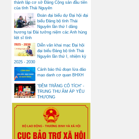
thành lập cơ sở Đảng Cộng sản đầu tiên
của tỉnh Thái Nguyên
Đoàn đại biểu dự Đại hội đại
biểu Đảng bộ tỉnh Thái
Nguyên lần thứ I dâng
hương tại Đài tưởng niệm các Anh hùng
liệt sĩ tỉnh
Diễn văn khai mạc Đại hội
đại biểu Đảng bộ tỉnh Thái
Nguyên lần thứ I, nhiệm kỳ
2025 - 2030
Cảnh báo thủ đoạn lừa đảo
mạo danh cơ quan BHXH
“ĐÊM TRĂNG CỔ TÍCH” -
TRUNG THU ẤM ÁP YÊU
THƯƠNG