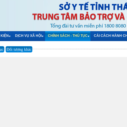
 KIỆN
DỊCH VỤ XÃ HỘI
CHÍNH SÁCH - THỦ TỤC
CẢI CÁCH HÀNH C
▼
▼
▼
tục
Đối tượng khác