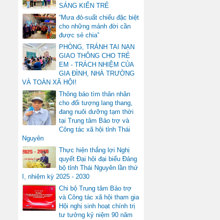
SÁNG KIẾN TRẺ
“Mưa đỏ-suất chiếu đặc biệt
cho những mảnh đời cần
được sẻ chia”
PHÒNG, TRÁNH TAI NẠN
GIAO THÔNG CHO TRẺ
EM - TRÁCH NHIỆM CỦA
GIA ĐÌNH, NHÀ TRƯỜNG
VÀ TOÀN XÃ HỘI!
Thông báo tìm thân nhân
cho đối tượng lang thang,
đang nuôi dưỡng tạm thời
tại Trung tâm Bảo trợ và
Công tác xã hội tỉnh Thái
Nguyên
Thực hiện thắng lợi Nghị
quyết Đại hội đại biểu Đảng
bộ tỉnh Thái Nguyên lần thứ
I, nhiệm kỳ 2025 - 2030
Chi bộ Trung tâm Bảo trợ
và Công tác xã hội tham gia
Hội nghị sinh hoạt chính trị
tư tưởng kỷ niệm 90 năm