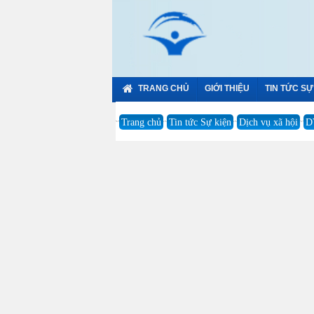
TRANG CHỦ
GIỚI THIỆU
TIN TỨC SỰ
Trang chủ
Tin tức Sự kiện
Dịch vụ xã hội
D