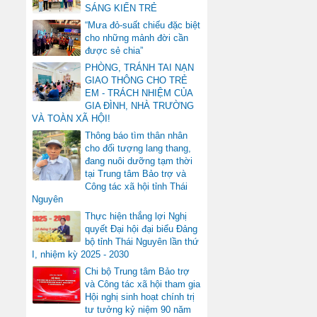
SÁNG KIẾN TRẺ
“Mưa đỏ-suất chiếu đặc biệt
cho những mảnh đời cần
được sẻ chia”
PHÒNG, TRÁNH TAI NẠN
GIAO THÔNG CHO TRẺ
EM - TRÁCH NHIỆM CỦA
GIA ĐÌNH, NHÀ TRƯỜNG
VÀ TOÀN XÃ HỘI!
Thông báo tìm thân nhân
cho đối tượng lang thang,
đang nuôi dưỡng tạm thời
tại Trung tâm Bảo trợ và
Công tác xã hội tỉnh Thái
Nguyên
Thực hiện thắng lợi Nghị
quyết Đại hội đại biểu Đảng
bộ tỉnh Thái Nguyên lần thứ
I, nhiệm kỳ 2025 - 2030
Chi bộ Trung tâm Bảo trợ
và Công tác xã hội tham gia
Hội nghị sinh hoạt chính trị
tư tưởng kỷ niệm 90 năm