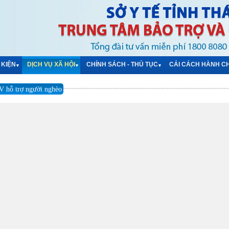
 KIỆN
DỊCH VỤ XÃ HỘI
CHÍNH SÁCH - THỦ TỤC
CẢI CÁCH HÀNH C
▼
▼
▼
V hỗ trợ người nghèo