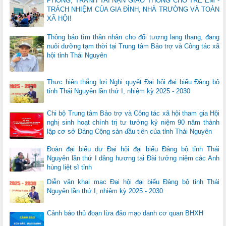
PHÒNG, TRÁNH TAI NẠN GIAO THÔNG CHO TRẺ EM -
TRÁCH NHIỆM CỦA GIA ĐÌNH, NHÀ TRƯỜNG VÀ TOÀN
XÃ HỘI!
Thông báo tìm thân nhân cho đối tượng lang thang, đang
nuôi dưỡng tạm thời tại Trung tâm Bảo trợ và Công tác xã
hội tỉnh Thái Nguyên
Thực hiện thắng lợi Nghị quyết Đại hội đại biểu Đảng bộ
tỉnh Thái Nguyên lần thứ I, nhiệm kỳ 2025 - 2030
Chi bộ Trung tâm Bảo trợ và Công tác xã hội tham gia Hội
nghị sinh hoạt chính trị tư tưởng kỷ niệm 90 năm thành
lập cơ sở Đảng Cộng sản đầu tiên của tỉnh Thái Nguyên
Đoàn đại biểu dự Đại hội đại biểu Đảng bộ tỉnh Thái
Nguyên lần thứ I dâng hương tại Đài tưởng niệm các Anh
hùng liệt sĩ tỉnh
Diễn văn khai mạc Đại hội đại biểu Đảng bộ tỉnh Thái
Nguyên lần thứ I, nhiệm kỳ 2025 - 2030
Cảnh báo thủ đoạn lừa đảo mạo danh cơ quan BHXH