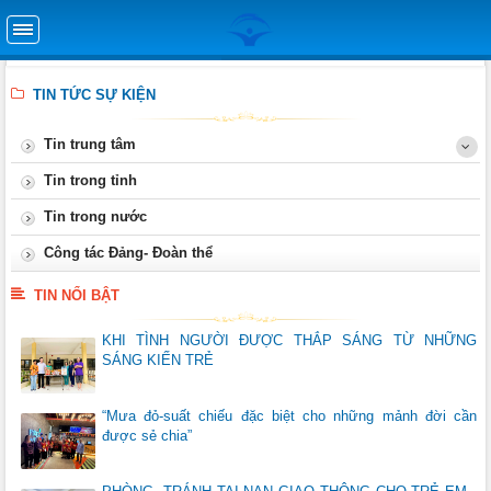
TIN TỨC SỰ KIỆN
Tin trung tâm
Tin trong tỉnh
Tin trong nước
Công tác Đảng- Đoàn thể
TIN NỔI BẬT
KHI TÌNH NGƯỜI ĐƯỢC THẮP SÁNG TỪ NHỮNG
SÁNG KIẾN TRẺ
“Mưa đỏ-suất chiếu đặc biệt cho những mảnh đời cần
được sẻ chia”