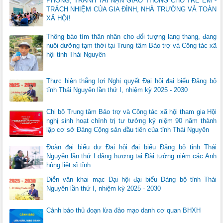
PHÒNG, TRÁNH TAI NẠN GIAO THÔNG CHO TRẺ EM -
TRÁCH NHIỆM CỦA GIA ĐÌNH, NHÀ TRƯỜNG VÀ TOÀN
XÃ HỘI!
Thông báo tìm thân nhân cho đối tượng lang thang, đang
nuôi dưỡng tạm thời tại Trung tâm Bảo trợ và Công tác xã
hội tỉnh Thái Nguyên
Thực hiện thắng lợi Nghị quyết Đại hội đại biểu Đảng bộ
tỉnh Thái Nguyên lần thứ I, nhiệm kỳ 2025 - 2030
Chi bộ Trung tâm Bảo trợ và Công tác xã hội tham gia Hội
nghị sinh hoạt chính trị tư tưởng kỷ niệm 90 năm thành
lập cơ sở Đảng Cộng sản đầu tiên của tỉnh Thái Nguyên
Đoàn đại biểu dự Đại hội đại biểu Đảng bộ tỉnh Thái
Nguyên lần thứ I dâng hương tại Đài tưởng niệm các Anh
hùng liệt sĩ tỉnh
Diễn văn khai mạc Đại hội đại biểu Đảng bộ tỉnh Thái
Nguyên lần thứ I, nhiệm kỳ 2025 - 2030
Cảnh báo thủ đoạn lừa đảo mạo danh cơ quan BHXH