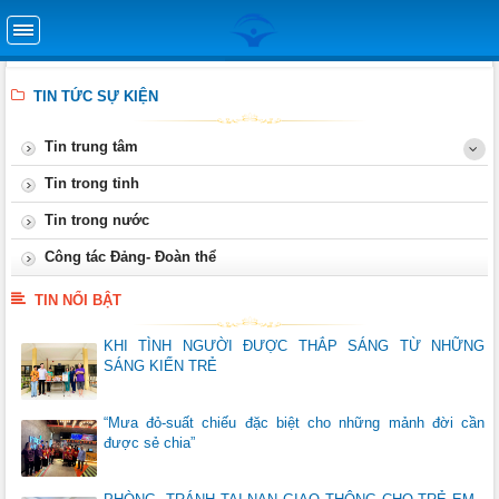
TIN TỨC SỰ KIỆN
Tin trung tâm
Tin trong tỉnh
Tin trong nước
Công tác Đảng- Đoàn thể
TIN NỔI BẬT
KHI TÌNH NGƯỜI ĐƯỢC THẮP SÁNG TỪ NHỮNG
SÁNG KIẾN TRẺ
“Mưa đỏ-suất chiếu đặc biệt cho những mảnh đời cần
được sẻ chia”