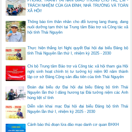
PHÒNG, TRÁNH TAI NẠN GIAO THÔNG CHO TRẺ EM -
TRÁCH NHIỆM CỦA GIA ĐÌNH, NHÀ TRƯỜNG VÀ TOÀN
XÃ HỘI!
Thông báo tìm thân nhân cho đối tượng lang thang, đang
nuôi dưỡng tạm thời tại Trung tâm Bảo trợ và Công tác xã
hội tỉnh Thái Nguyên
Thực hiện thắng lợi Nghị quyết Đại hội đại biểu Đảng bộ
tỉnh Thái Nguyên lần thứ I, nhiệm kỳ 2025 - 2030
Chi bộ Trung tâm Bảo trợ và Công tác xã hội tham gia Hội
nghị sinh hoạt chính trị tư tưởng kỷ niệm 90 năm thành
lập cơ sở Đảng Cộng sản đầu tiên của tỉnh Thái Nguyên
Đoàn đại biểu dự Đại hội đại biểu Đảng bộ tỉnh Thái
Nguyên lần thứ I dâng hương tại Đài tưởng niệm các Anh
hùng liệt sĩ tỉnh
Diễn văn khai mạc Đại hội đại biểu Đảng bộ tỉnh Thái
Nguyên lần thứ I, nhiệm kỳ 2025 - 2030
Cảnh báo thủ đoạn lừa đảo mạo danh cơ quan BHXH