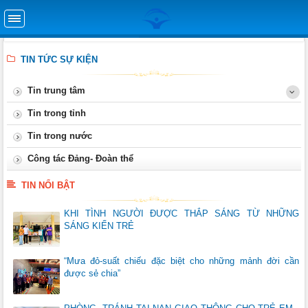
TIN TỨC SỰ KIỆN
Tin trung tâm
Tin trong tỉnh
Tin trong nước
Công tác Đảng- Đoàn thể
TIN NỔI BẬT
KHI TÌNH NGƯỜI ĐƯỢC THẮP SÁNG TỪ NHỮNG
SÁNG KIẾN TRẺ
“Mưa đỏ-suất chiếu đặc biệt cho những mảnh đời cần
được sẻ chia”